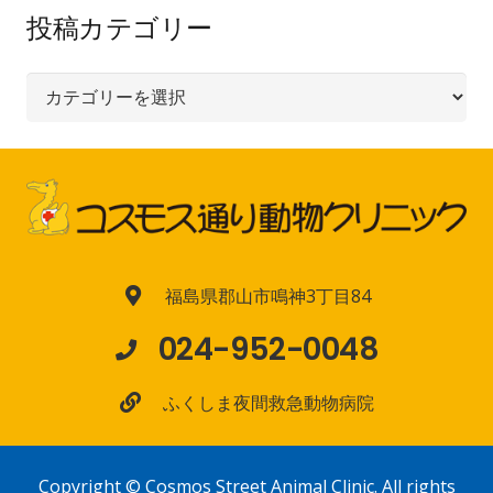
投稿カテゴリー
投
稿
カ
テ
ゴ
リ
ー
福島県郡山市鳴神3丁目84
024-952-0048
ふくしま夜間救急動物病院
Copyright © Cosmos Street Animal Clinic. All rights