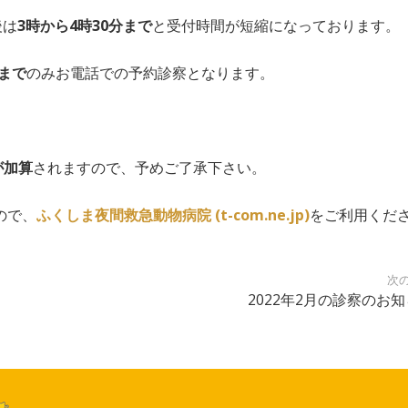
後は
3時から4時30分まで
と受付時間が短縮になっております。
分まで
のみお電話での予約診察となります。
。
が加算
されますので、予めご了承下さい。
ので、
ふくしま夜間救急動物病院 (t-com.ne.jp)
をご利用くだ
次
2022年2月の診察のお